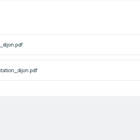
dijon.pdf
tation_dijon.pdf
'utilisation
Politique de confidentialité
Mentions légales
Paramètres 