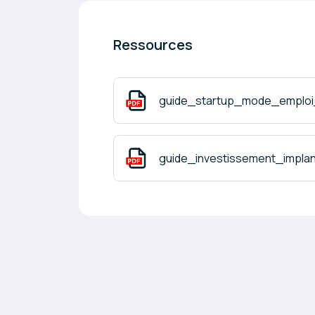
Ressources
guide_startup_mode_emploi_
guide_investissement_implan
Navigation en pied de page
Propulsé par
b2match
Conditions d